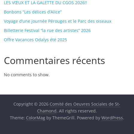
LES VŒUX ET LA GALETTE DU CGOS 2026!!
Bonbons “Les délices d’Alice”
Voyage d’une journée Pérouges et le Parc des oiseaux
Billetterie Festival “la rue des artistes” 2026
Offre Vacances Odalys été 2025
Commentaires récents
No comments to show.
Copyright © 2026
Comité des Oeuvres Sociales de St-
Chamond
. All rights reserved.
Theme:
ColorMag
by ThemeGrill. Powered by
WordPress
.